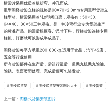
横梁片采用优质冷板折弯、冲孔而成。
重型阁楼货架立柱的规格是90×70×2.0mm专用重型货架立
柱型材。横梁采用冷轧p型闭口梁，规格有：50×30、
64×40、80×50三种规格。是一种冷弯行业专为货架生产
的标准产品。购回后根据客户尺寸下料，焊接货架连接专用
柱抓，打磨就可以形成半成品了.
阁楼货架每平方承重200-800kg,适用于食品，汽车4S店，
五金等行业使用
所有货架部件在生产后，需进行最后一道抛丸机抛丸除油、
除锈、表面喷塑处理。完成后便可包装发货。
阁楼式货架
阁楼式货架安装图片大全
阁楼货架
上一篇：
阁楼式货架安装图片