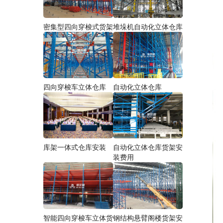
密集型四向穿梭式货架
堆垛机自动化立体仓库
四向穿梭车立体仓库
自动化立体仓库
库架一体式仓库安装
自动化立体仓库货架安
装费用
智能四向穿梭车立体货
钢结构悬臂阁楼货架安