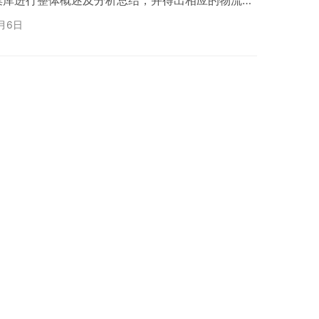
集库进行整体概述及分析总结，并得出相应的物流应
充分满足食品加工行业成品仓库的用户需求及运营管
3月6日
目的经济性、智能化及可扩展性。 食品加工行业中，
后端与销售关联，合理高效地管理成品仓库，是企业
穿梭子母车自动化物流系统可以在有限的占地面积内